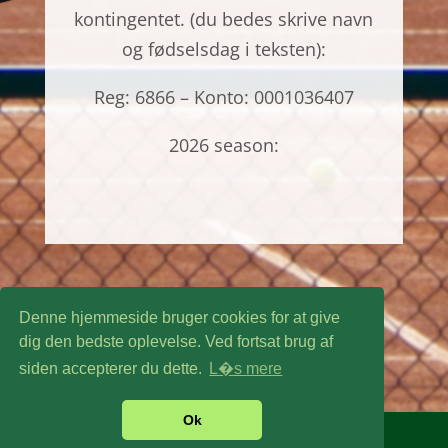
kontingentet. (du bedes skrive navn
og fødselsdag i teksten):
Reg: 6866 – Konto: 0001036407
2026 season:
Denne hjemmeside bruger cookies for at give
dig den bedste oplevelse. Ved fortsat brug af
siden accepterer du dette.
L�s mere
Ok
Sponsoreret af
Marketingfabrikken.dk
- ©